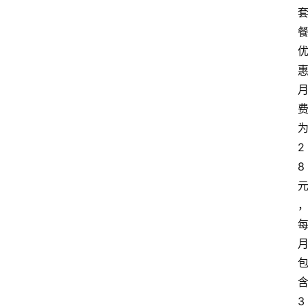
首
页
套
餐
资
讯
2
8
在
线
办
卡
3