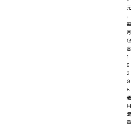
1
9
2
G
B