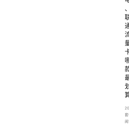
2
套
阅