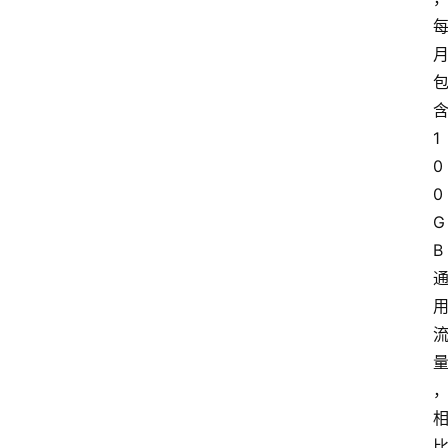
1
0
0
G
B