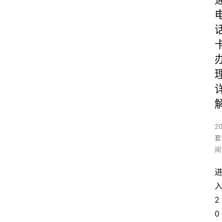
2
套
阅
2
0