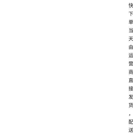
首
页
套
餐
资
讯
在
线
办
卡