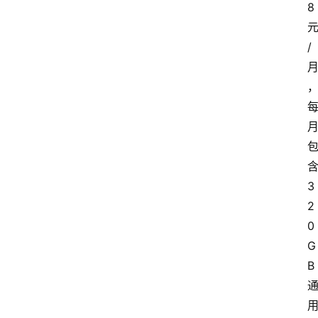
8
/
3
2
0
G
B