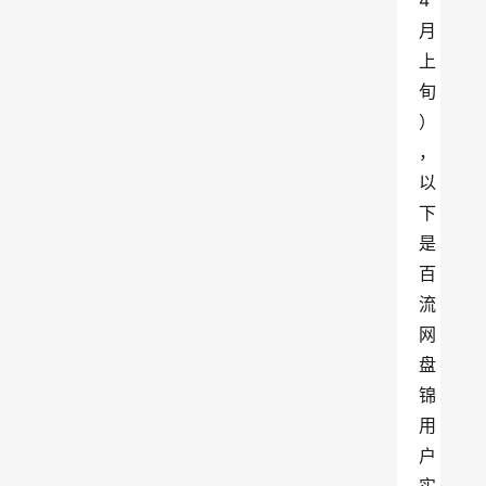
4
月
上
旬
）
，
以
下
是
百
流
网
盘
锦
用
户