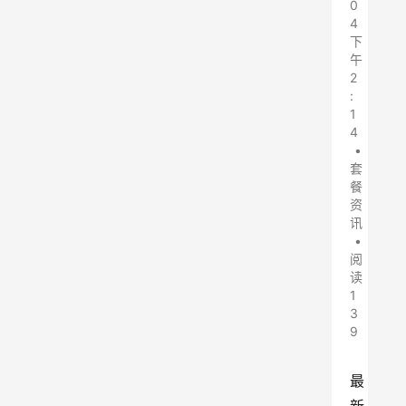
0
4
下
午
2
:
1
4
•
套
餐
资
讯
•
阅
读
1
3
9
最