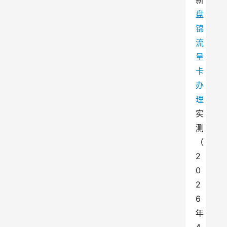
新
盘
锦
流
量
卡
办
理
实
测
（
2
0
2
6
年