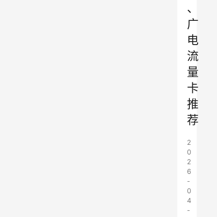
、
广
电
流
量
卡
推
荐
2
0
2
6
-
0
4
-