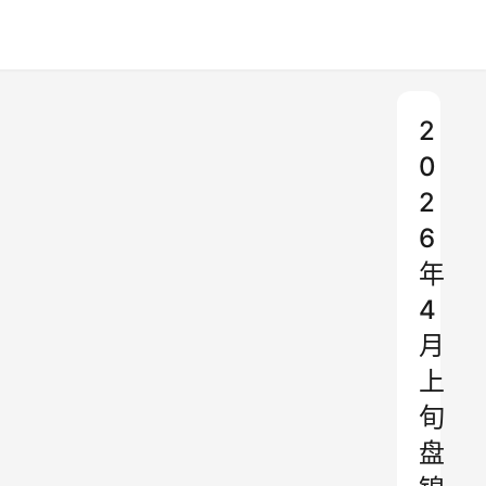
2
0
2
6
年
4
月
上
旬
盘