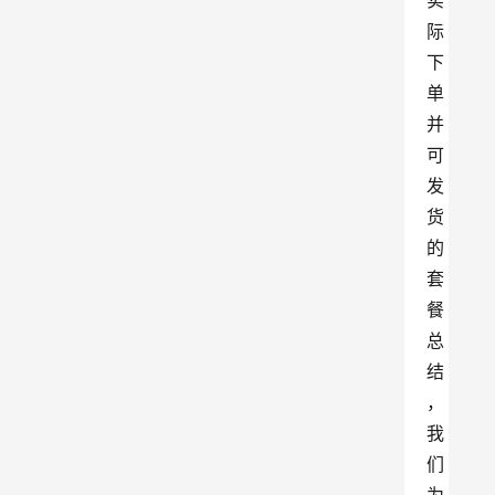
实
际
下
单
并
可
发
货
的
套
餐
总
结
，
我
们