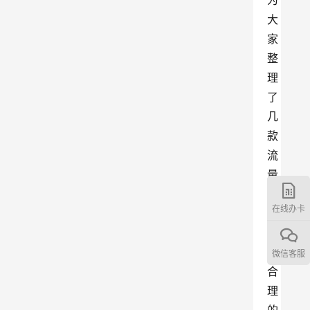
为
大
家
整
理
了
几
款
流
量
大
在线办卡
且
价
格
微信客服
合
理