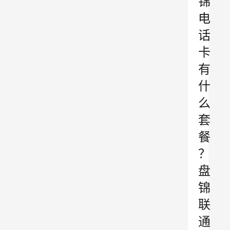
锦
电
话
卡
有
什
么
套
餐
？
盘
锦
联
通