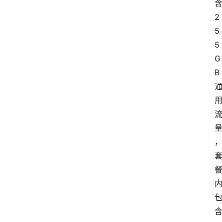
2
5
5
G
B