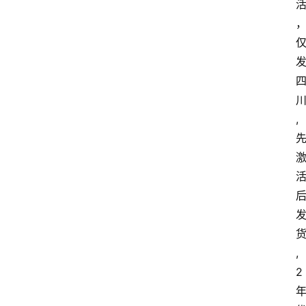
首
页
套
餐
资
,
讯
在
线
办
卡
,
2