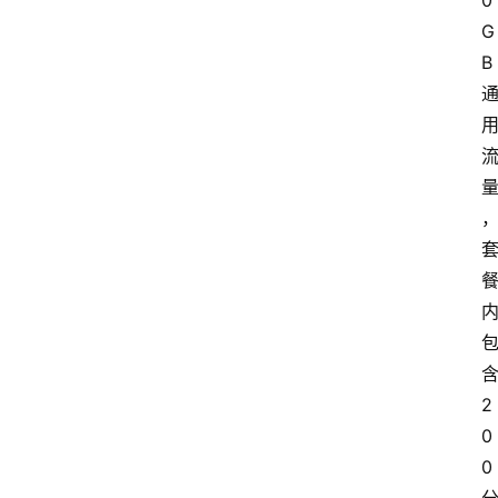
0
G
首
B
页
套
餐
资
讯
在
线
办
卡
2
0
0