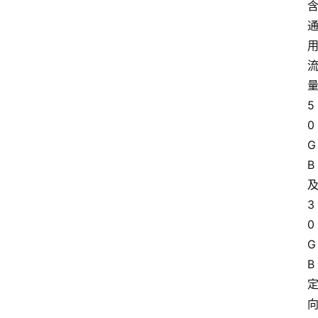
5
0
G
B
3
0
G
B