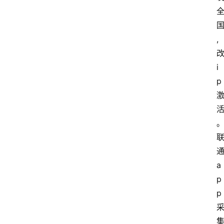
,
i
p
a
p
p