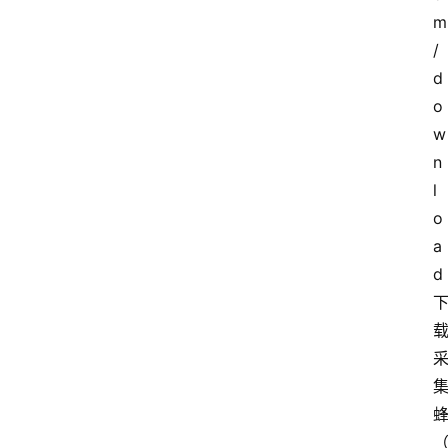
m
/
d
o
w
n
l
o
a
d