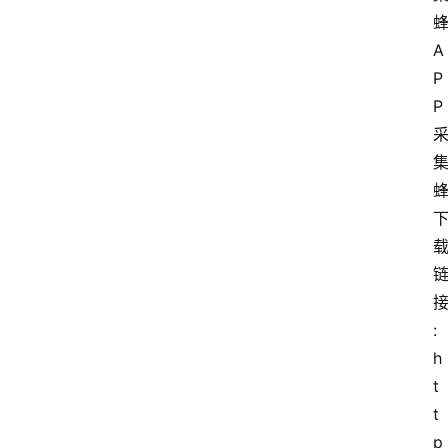
A
P
P
:
h
t
t
p