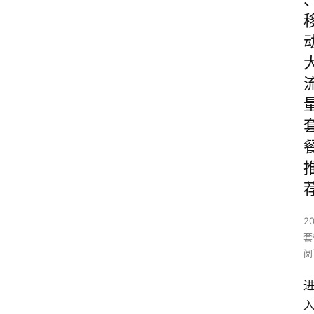
2
套
阅