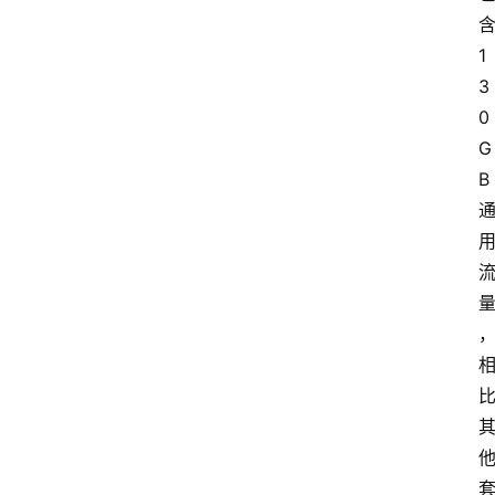
1
3
0
G
B