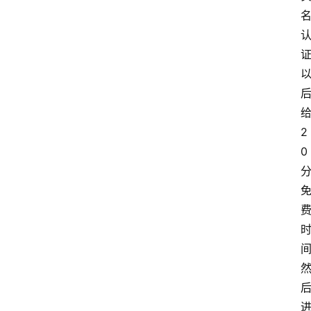
首
页
套
餐
资
讯
2
0
在
线
办
卡