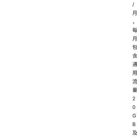
/
2
0
G
B