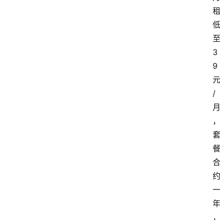
3
9
/