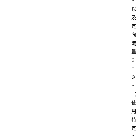
B
3
0
G
B