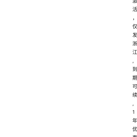
首
页
套
餐
资
讯
,
在
线
办
卡
,
1