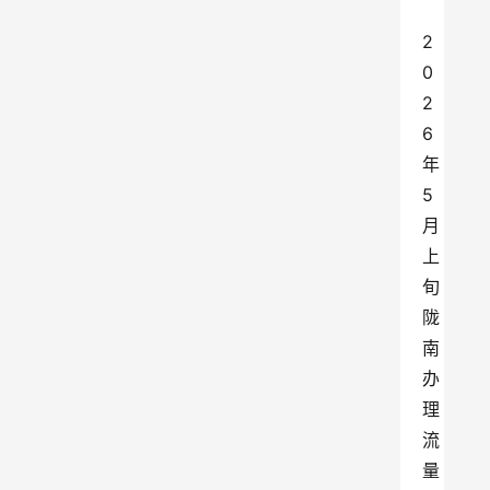
2
0
2
6
年
5
月
上
旬
陇
南
办
理
流
量