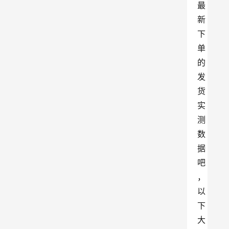
最
新
下
单
的
发
货
实
测
数
据
吧
，
以
下
大