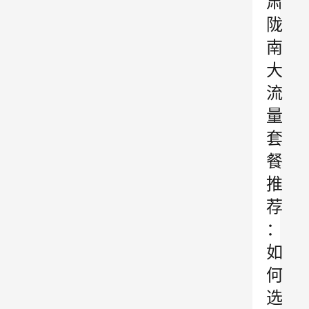
肃
陇
南
大
流
量
套
餐
推
荐
：
如
何
选