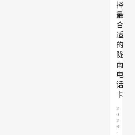
择
最
合
适
的
陇
南
电
话
卡
2
0
2
6
-