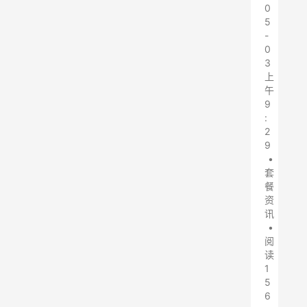
0
5
-
0
3
上
午
9
:
2
9
•
套
餐
资
讯
•
阅
读
1
5
6