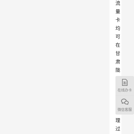
流
量
卡
均
可
在
甘
肃
陇
南
发
在线办卡
货
，
微信客服
办
理
过