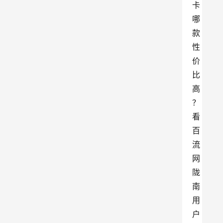
卡
哪
款
性
价
比
高
？
看
百
流
网
陇
南
用
户