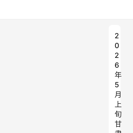
2
0
2
6
年
5
月
上
旬
甘