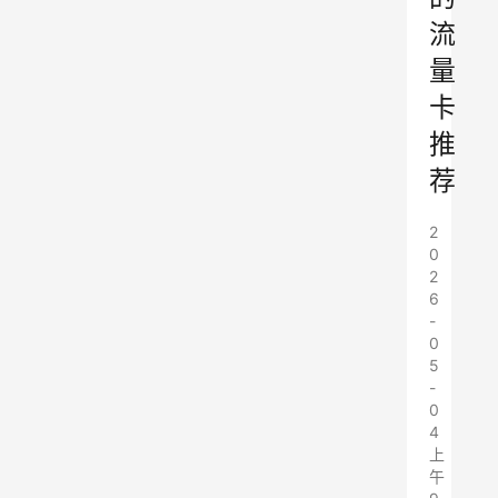
流
量
卡
推
荐
2
0
2
6
-
0
5
-
0
4
上
午