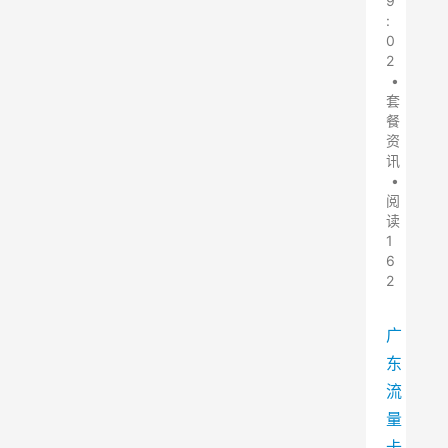
9
:
0
2
•
套
餐
资
讯
•
阅
读
1
6
2
广
东
流
量
卡