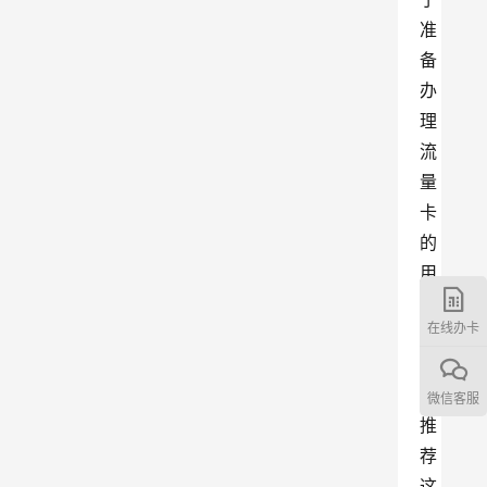
准
备
办
理
流
量
卡
的
用
户
在线办卡
，
我
们
微信客服
推
荐
这