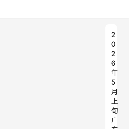
2
0
2
6
年
5
月
上
旬
广