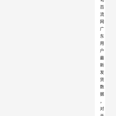
百
流
网
广
东
用
户
最
新
发
货
数
据
，
对
于