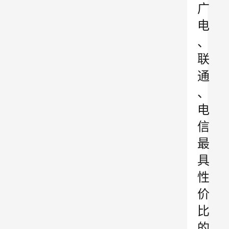
广
电
、
联
通
、
电
信
最
具
性
价
比
的