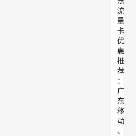
东
流
量
卡
优
惠
推
荐
：
广
东
移
动
、