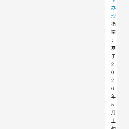
办
理
指
南
：
基
于
2
0
2
6
年
5
月
上
旬