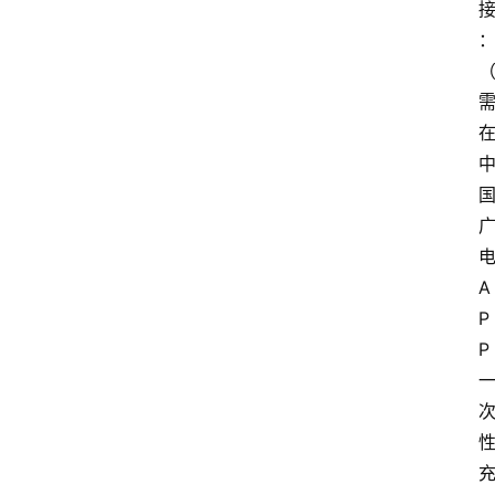
A
P
P