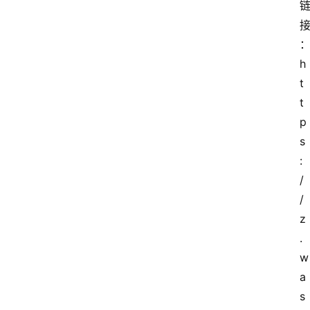
h
t
t
p
s
:
/
/
z
.
w
a
s