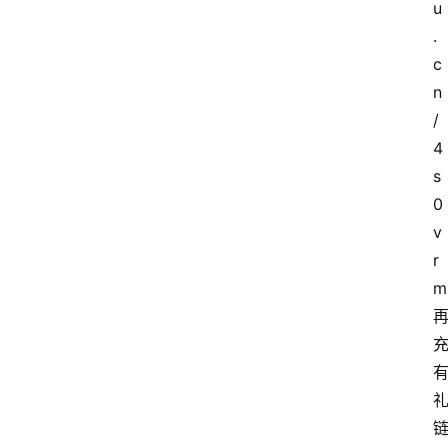
u
.
首
页
c
n
套
/
餐
4
资
s
讯
0
v
在
r
线
m
办
卡