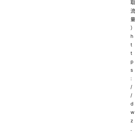
h
t
t
p
s
:
/
/
d
w
z
.