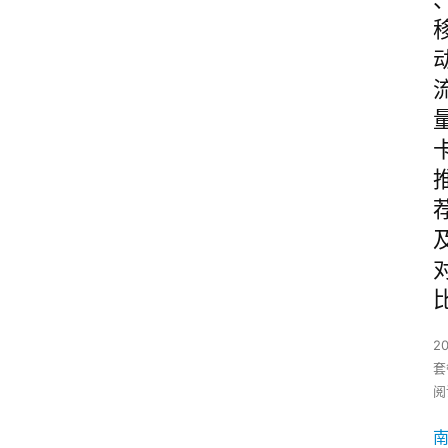
2
套
阅