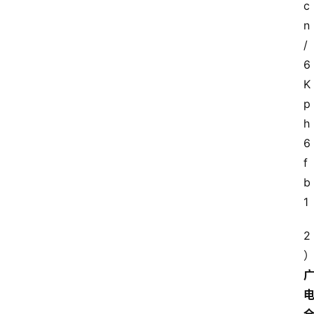
c
n
/
6
K
p
h
6
f
b
1
2