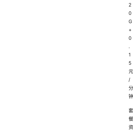
2
0
G
+
0
.
1
5
/