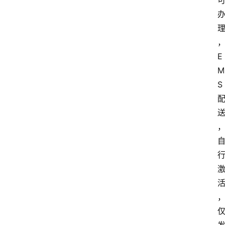
E
M
S