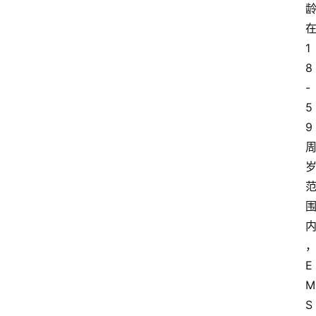
1
8
-
5
9
E
M
S