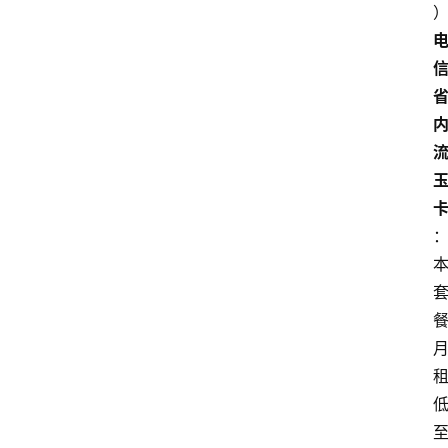
首
页
套
餐
资
讯
在
线
办
卡