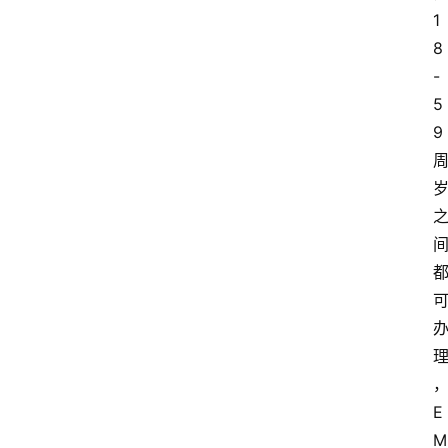
1
8
-
5
9
E
M