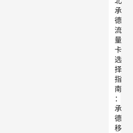
北
承
德
流
量
卡
选
择
指
南
：
承
德
移