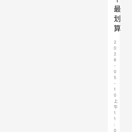
最
划
算
2
0
2
6
-
0
5
-
1
0
上
午
1
1
:
0