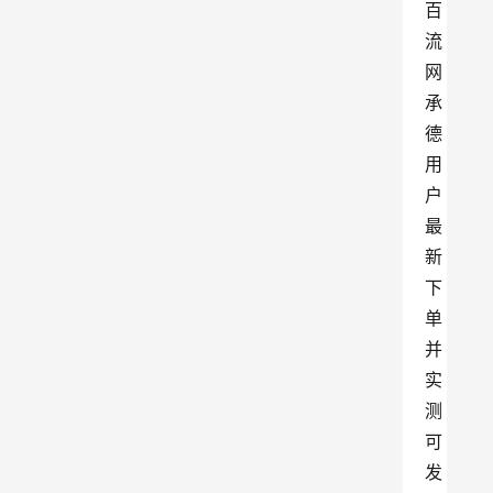
百
流
网
承
德
用
户
最
新
下
单
并
实
测
可
发