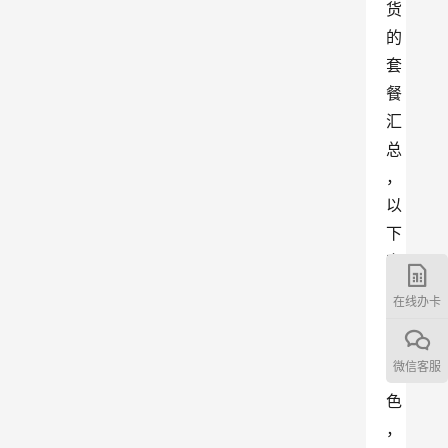
货
的
套
餐
汇
总
，
以
下
套
餐
在线办卡
各
具
微信客服
特
色
，