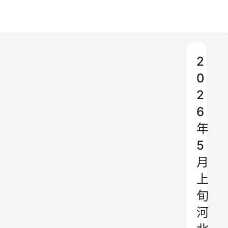
2
0
2
6
年
5
月
上
旬
河