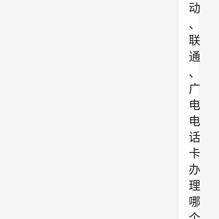
动
、
联
通
、
广
电
电
话
卡
办
理
哪
个