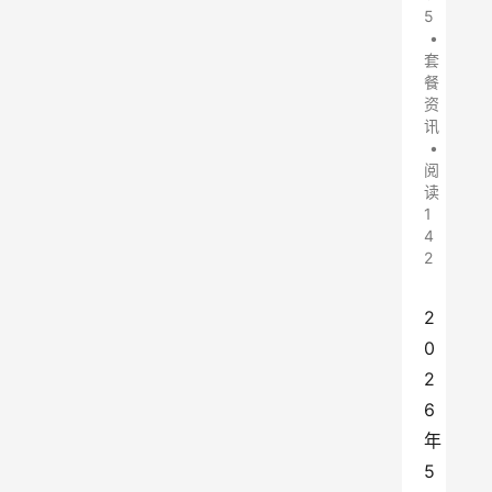
5
•
套
餐
资
讯
•
阅
读
1
4
2
2
0
2
6
年
5