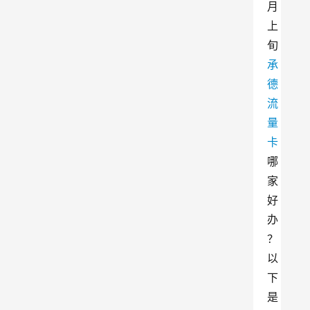
月
上
旬
承
德
流
量
卡
哪
家
好
办
？
以
下
是