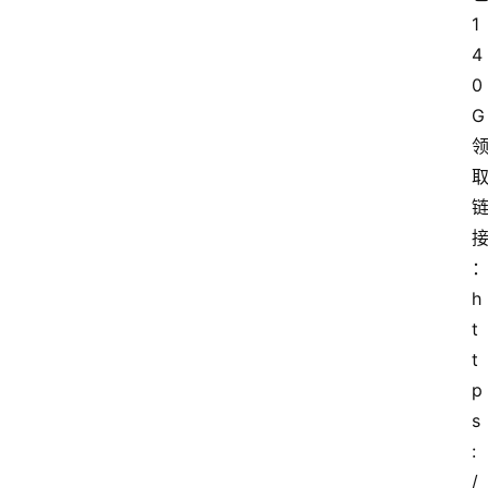
1
4
0
G
h
t
t
p
s
:
/