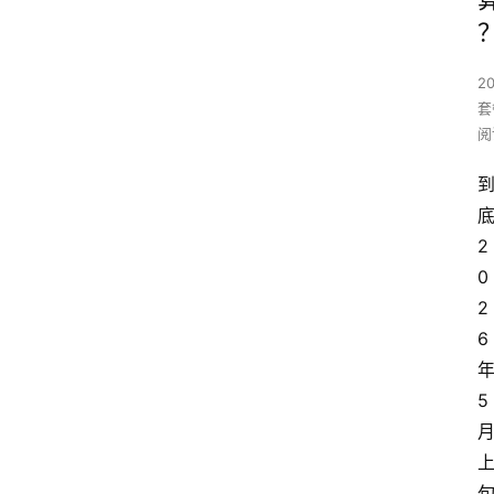
2
套
阅
2
0
2
6
5