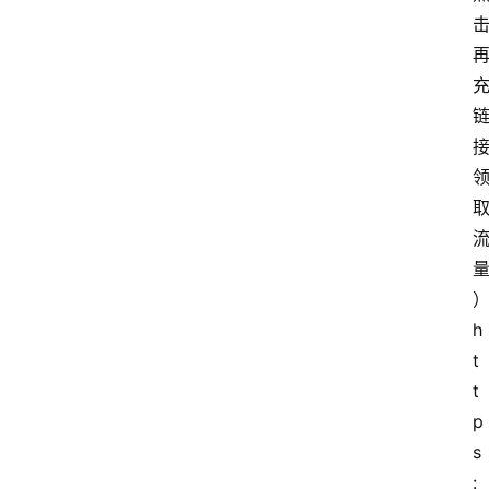
h
t
t
p
s
: