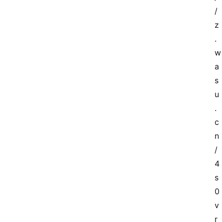
/
首
z
页
.
w
套
a
餐
s
资
讯
u
.
在
c
线
n
办
/
卡
4
s
0
v
r