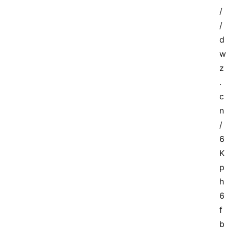
/
/
d
w
z
.
c
n
/
6
K
p
h
6
f
b