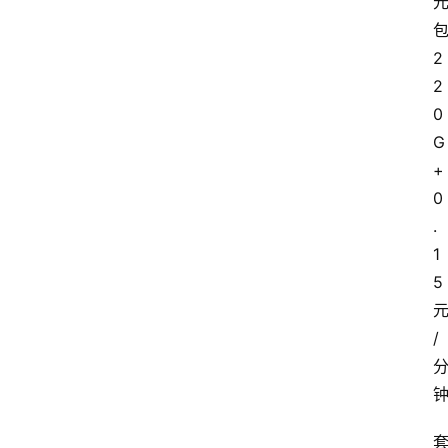
2
2
0
G
+
0
.
1
5
/