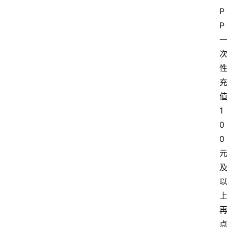
P
P
1
0
0