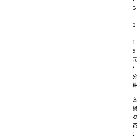
G
+
0
.
1
5
/