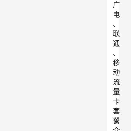
广
电
、
联
通
、
移
动
流
量
卡
套
餐
介