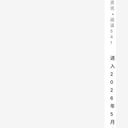
资
讯
•
阅
读
5
4
1
进
入
2
0
2
6
年
5
月