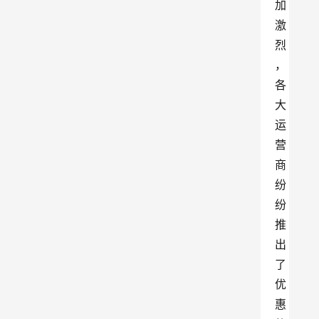
加
激
烈
，
各
大
运
营
商
纷
纷
推
出
了
优
惠