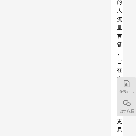
的
大
流
量
套
餐
，
旨
在
为
用
在线办卡
户
提
微信客服
供
更
具