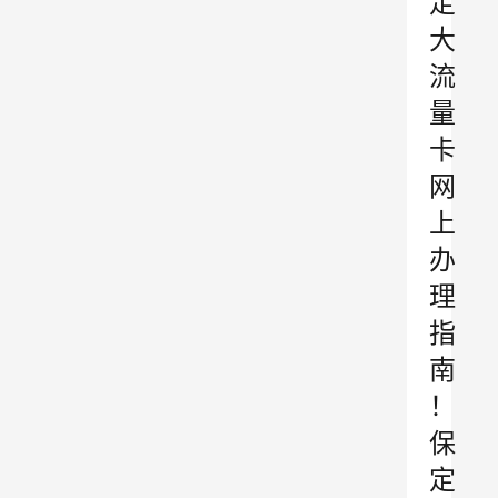
定
大
流
量
卡
网
上
办
理
指
南
！
保
定