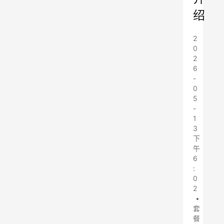
绍
2
0
2
6
-
0
5
-
1
3
下
午
6
:
0
2
•
套
餐