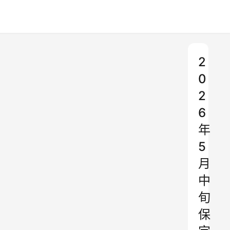
2
0
2
6
年
5
月
中
旬
保