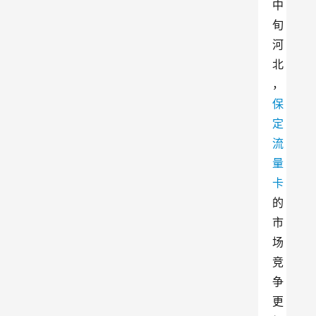
中
旬
河
北
，
保
定
流
量
卡
的
市
场
竞
争
更