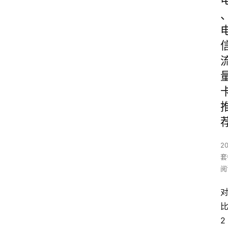
2
套
阅
2