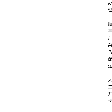
首
页
套
餐
/
资
讯
在
线
办
卡