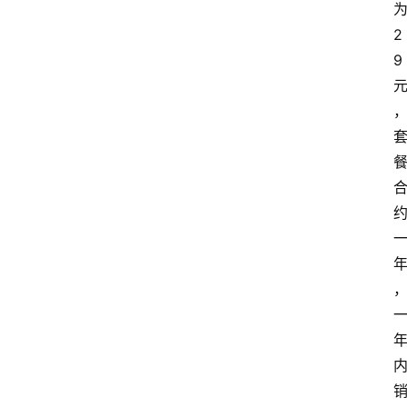
首
2
页
9
套
餐
资
讯
在
线
办
卡