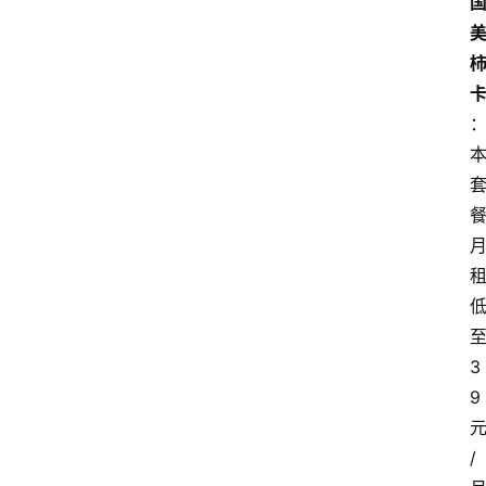
3
9
/