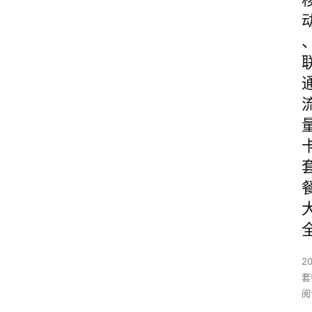
2
套
阅