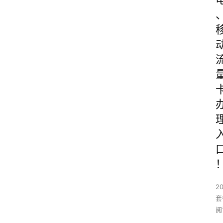
2
套
阅