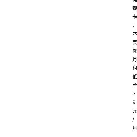
3
9
/