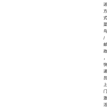
首
页
套
餐
/
资
讯
在
线
办
卡