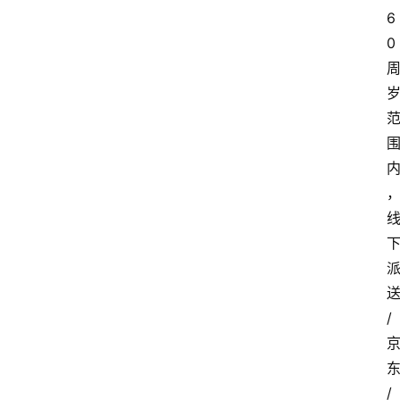
6
0
/
/