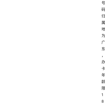
首
页
套
餐
资
讯
在
线
办
卡
1
8