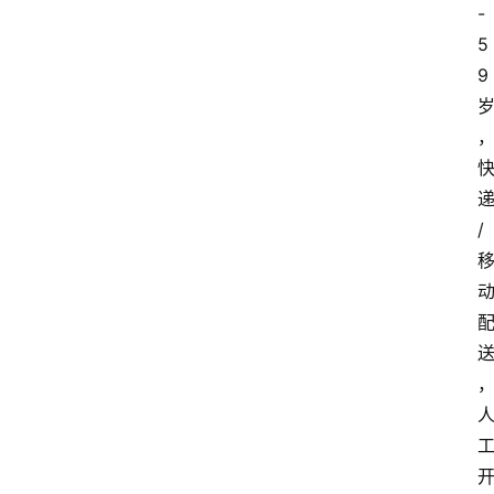
-
5
9
/