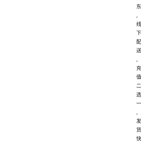
,
,
,