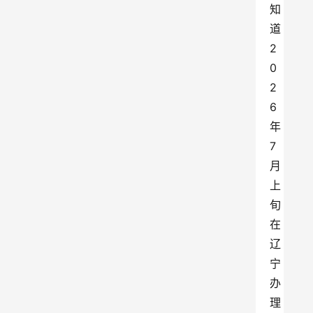
知
道
2
0
2
6
年
7
月
上
旬
在
辽
宁
办
理