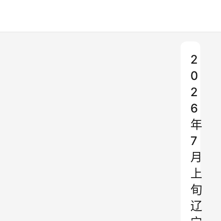
2
0
2
6
年
7
月
上
旬
辽