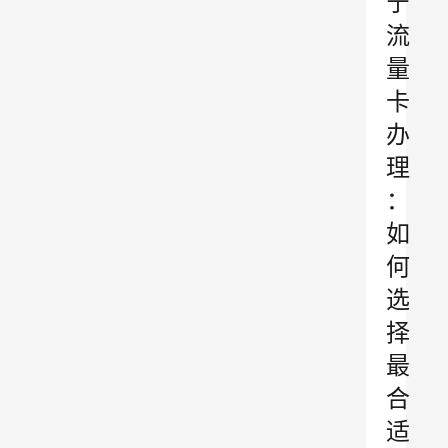
宁
流
量
卡
办
理
：
如
何
选
择
最
合
适