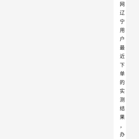
网
辽
宁
用
户
最
近
下
单
的
实
测
结
果
，
办