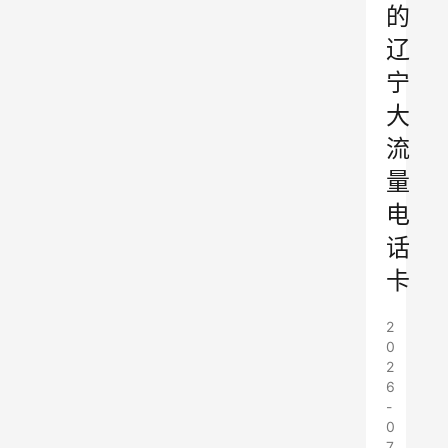
的
辽
宁
大
流
量
电
话
卡
2
0
2
6
-
0
7