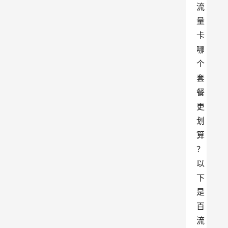
流
量
卡
哪
个
套
餐
更
划
算
？
以
下
是
百
流