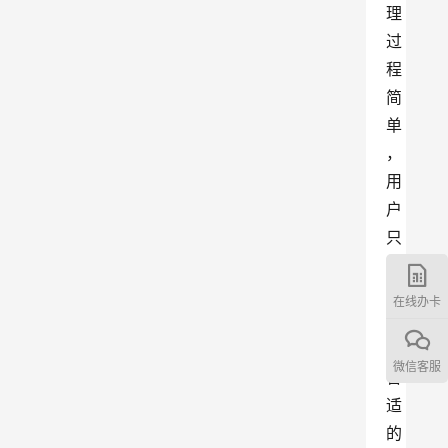
理
过
程
简
单
，
用
户
只
需
要
在线办卡
选
择
微信客服
合
适
的