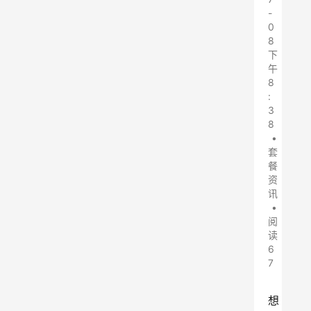
-
0
8
下
午
8
:
3
8
•
套
餐
资
讯
•
阅
读
6
7
想