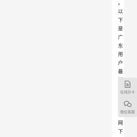
。
以
下
是
广
东
用
户
最
近
通
在线办卡
过
百
微信客服
流
网
下