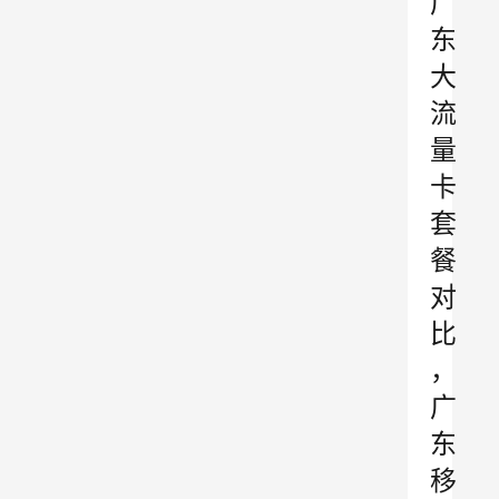
广
东
大
流
量
卡
套
餐
对
比
，
广
东
移