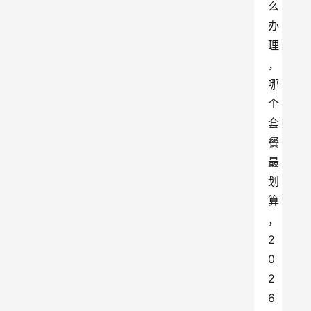
么
办
理
，
哪
个
套
餐
最
划
算
，
2
0
2
6