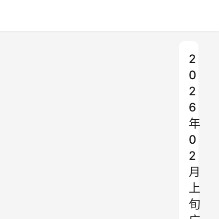
2
0
2
6
年
0
2
月
上
旬