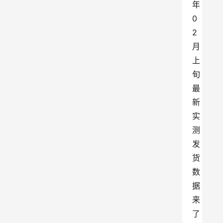
年
0
2
月
上
旬
最
新
实
测
发
货
数
据
来
了