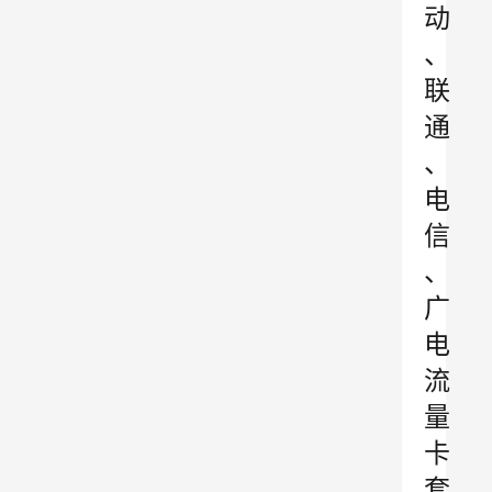
动
、
联
通
、
电
信
、
广
电
流
量
卡
套