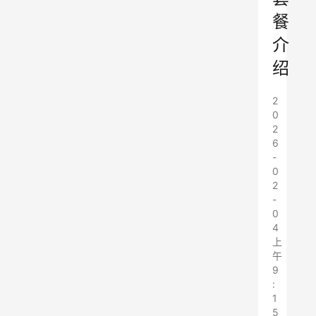
餐
介
绍
2
0
2
6
-
0
2
-
0
4
上
午
9
:
1
5