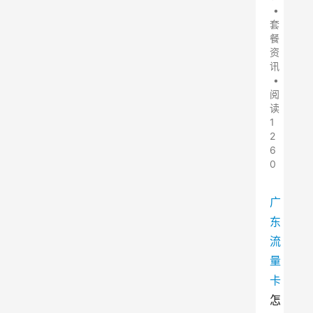
•
套
餐
资
讯
•
阅
读
1
2
6
0
广
东
流
量
卡
怎