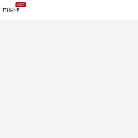
HOT
在线办卡