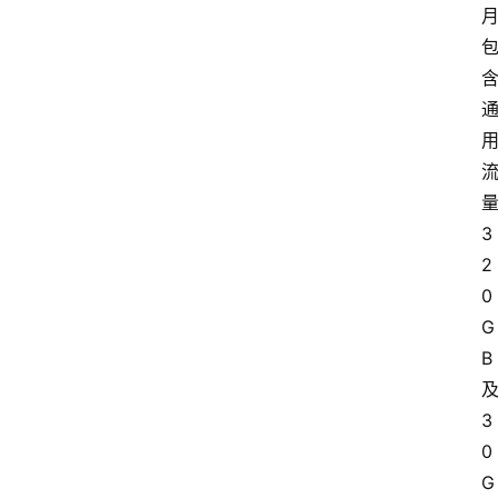
3
2
0
G
B
3
0
G