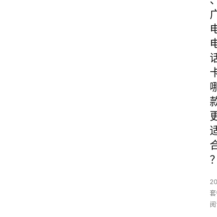
2
套
阅