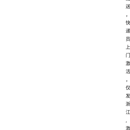
首
页
套
餐
资
讯
在
线
办
卡
,