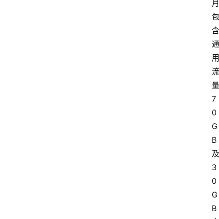
7
0
G
B
3
0
G
B