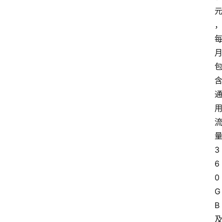
3
6
0
G
B