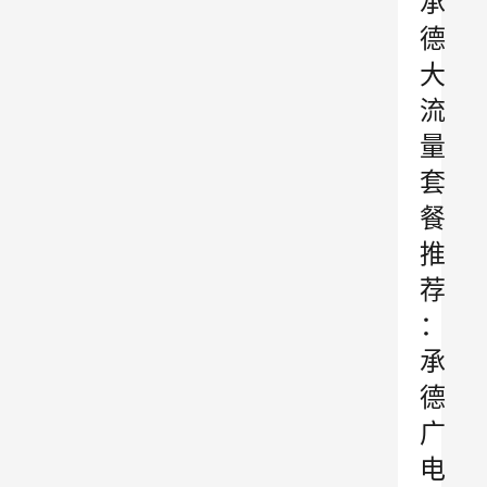
承
德
大
流
量
套
餐
推
荐
：
承
德
广
电