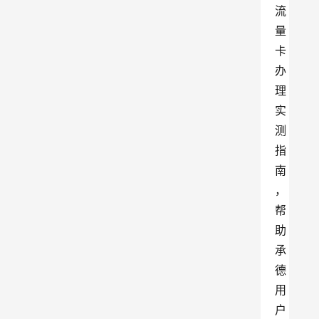
流
量
卡
办
理
实
测
指
南
，
帮
助
承
德
用
户