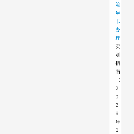
流
量
卡
办
理
实
测
指
南
（
2
0
2
6
年
0