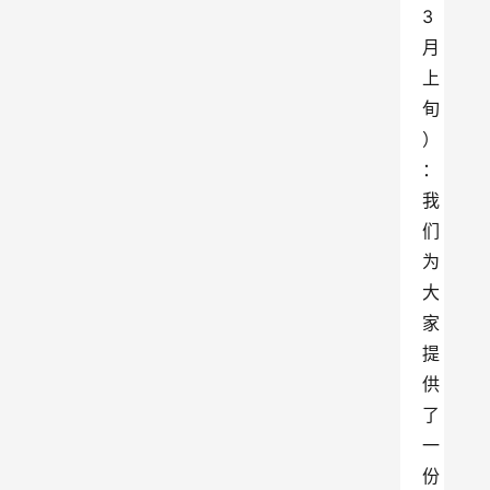
3
月
上
旬
）
：
我
们
为
大
家
提
供
了
一
份