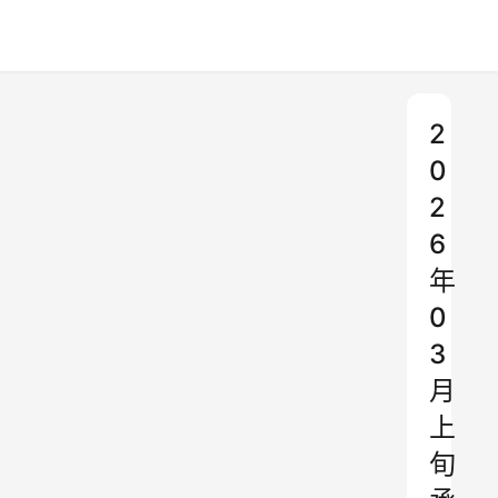
2
0
2
6
年
0
3
月
上
旬