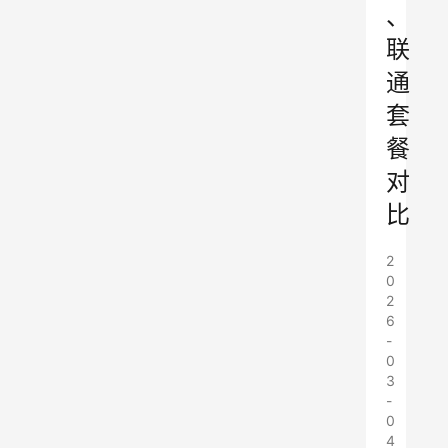
、
联
通
套
餐
对
比
2
0
2
6
-
0
3
-
0
4