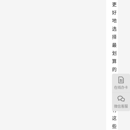
更
好
地
选
择
最
划
算
的
套
餐
在线办卡
，
所
微信客服
有
这
些