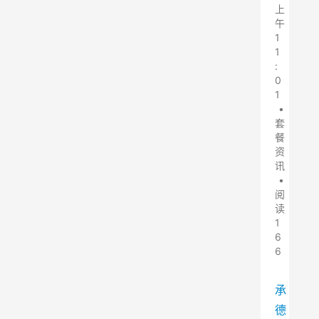
上
午
1
1
:
0
1
•
套
餐
资
讯
•
阅
读
1
6
6
承
德