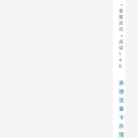
•
套
餐
资
讯
•
阅
读
1
4
6
承
德
流
量
卡
办
理