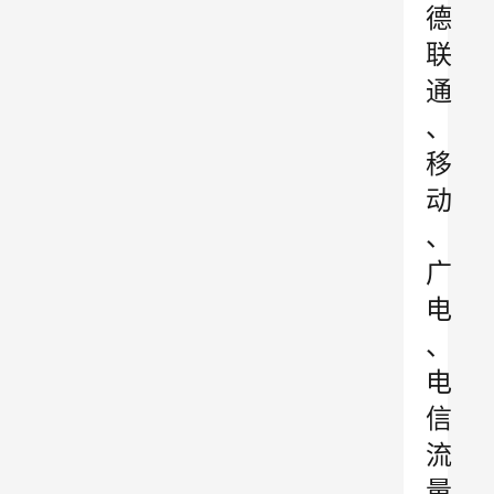
德
联
通
、
移
动
、
广
电
、
电
信
流
量