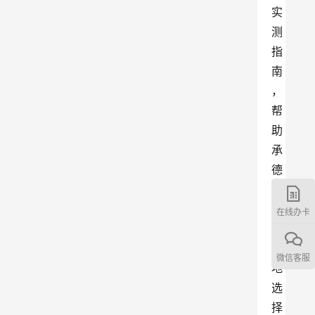
实
测
指
南
，
帮
助
承
德
用
户
在线办卡
更
好
微信客服
地
选
择