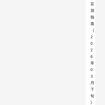
实
测
指
南
（
2
0
2
6
年
0
3
月
下
旬
）