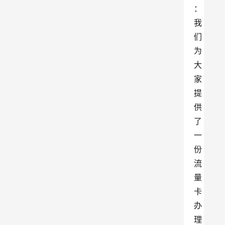
：
我
们
为
大
家
提
供
了
一
份
流
量
卡
办
理