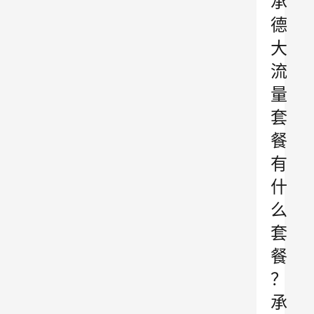
承
德
大
流
量
套
餐
有
什
么
套
餐
？
承