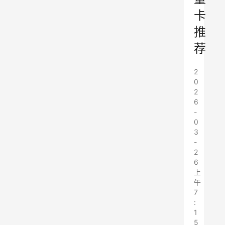
卡
推
荐
2
0
2
6
-
0
3
-
2
6
上
午
7
:
1
5