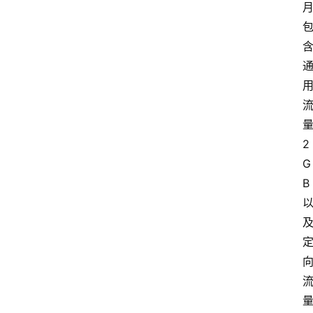
2
G
B