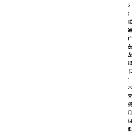
3
首
页
套
餐
资
讯
在
线
办
卡