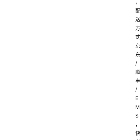
/
/
E
M
S