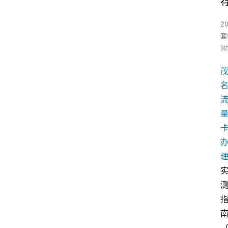
2
套
阅