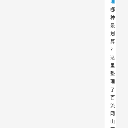
理
哪
种
最
划
算
？
这
里
整
理
了
百
流
网
山