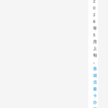
2
0
2
6
年
5
月
上
旬
，
晋
城
流
量
卡
办