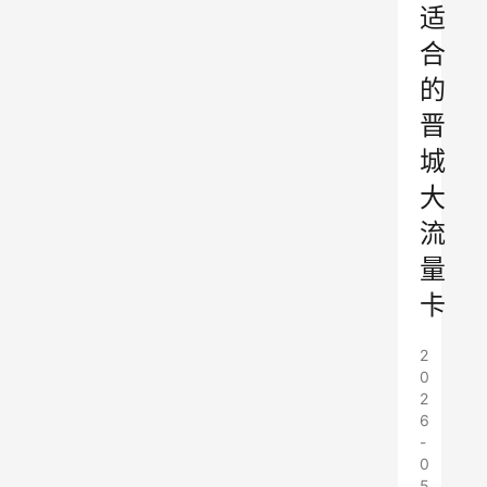
适
合
的
晋
城
大
流
量
卡
2
0
2
6
-
0
5