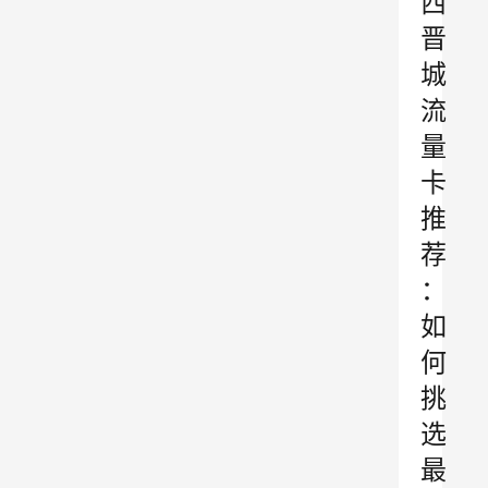
西
晋
城
流
量
卡
推
荐
：
如
何
挑
选
最