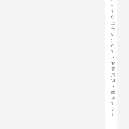
-
1
0
上
午
8
:
0
1
•
套
餐
资
讯
•
阅
读
1
3
1