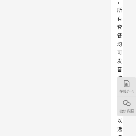
，
所
有
套
餐
均
可
发
晋
城
。
在线办卡
用
户
可
微信客服
以
选