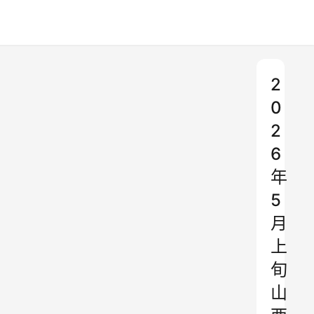
2
0
2
6
年
5
月
上
旬
山