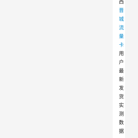
西
晋
城
流
量
卡
用
户
最
新
发
货
实
测
数
据