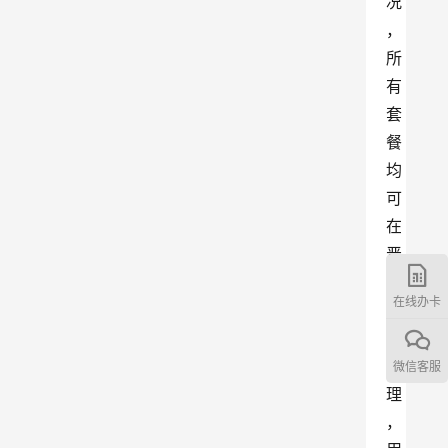
况
，
所
有
套
餐
均
可
在
晋
城
在线办卡
正
常
办
微信客服
理
，