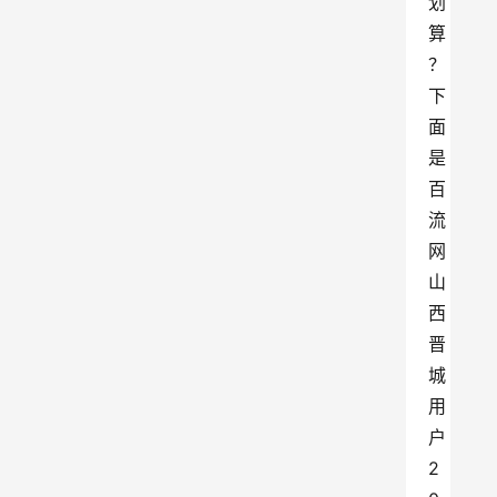
划
算
？
下
面
是
百
流
网
山
西
晋
城
用
户
2