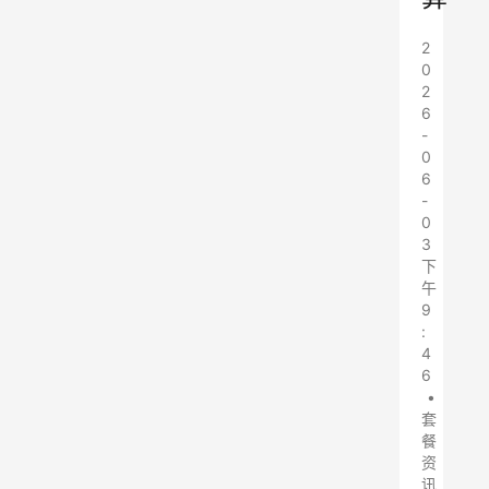
2
0
2
6
-
0
6
-
0
3
下
午
9
:
4
6
•
套
餐
资
讯