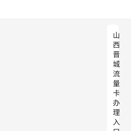
山
西
晋
城
流
量
卡
办
理
入