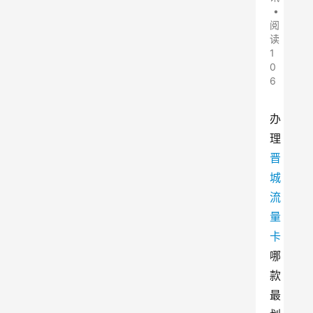
•
阅
读
1
0
6
办
理
晋
城
流
量
卡
哪
款
最