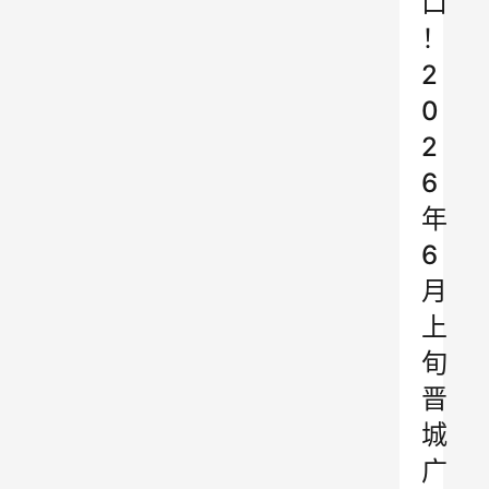
口
！
2
0
2
6
年
6
月
上
旬
晋
城
广