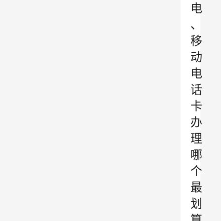
电
、
移
动
电
话
卡
办
理
哪
个
最
划
算