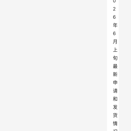
0
2
6
年
6
月
上
旬
最
新
申
请
和
发
货
情